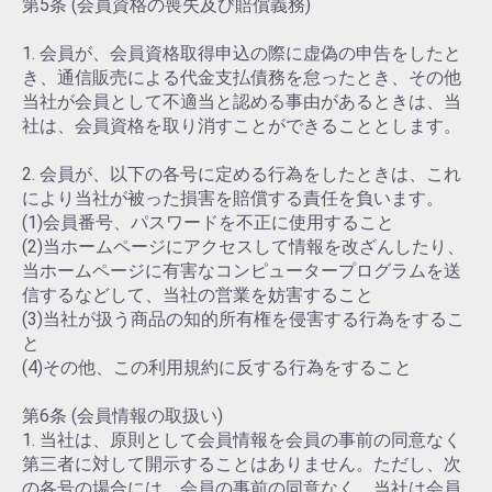
第5条 (会員資格の喪失及び賠償義務)
1. 会員が、会員資格取得申込の際に虚偽の申告をしたと
き、通信販売による代金支払債務を怠ったとき、その他
当社が会員として不適当と認める事由があるときは、当
社は、会員資格を取り消すことができることとします。
2. 会員が、以下の各号に定める行為をしたときは、これ
により当社が被った損害を賠償する責任を負います。
(1)会員番号、パスワードを不正に使用すること
(2)当ホームページにアクセスして情報を改ざんしたり、
当ホームページに有害なコンピュータープログラムを送
信するなどして、当社の営業を妨害すること
(3)当社が扱う商品の知的所有権を侵害する行為をするこ
と
(4)その他、この利用規約に反する行為をすること
第6条 (会員情報の取扱い)
1. 当社は、原則として会員情報を会員の事前の同意なく
第三者に対して開示することはありません。ただし、次
の各号の場合には、会員の事前の同意なく、当社は会員